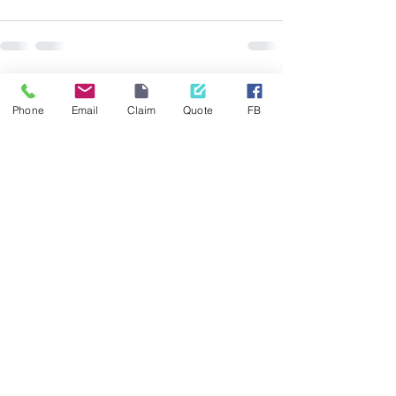
See All
Recent Posts
Phone
Email
Claim
Quote
FB