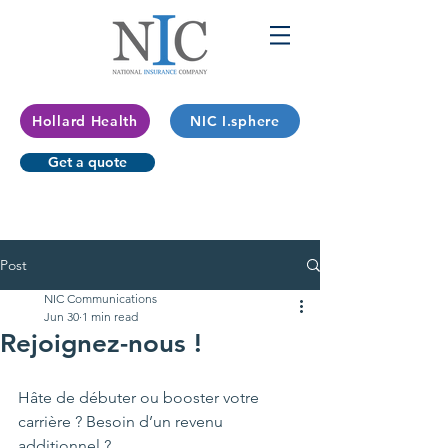
Hollard Health
NIC I.sphere
Get a quote
Post
NIC Communications
Jun 30
1 min read
Rejoignez-nous !
Hâte de débuter ou booster votre 
carrière ? Besoin d’un revenu 
additionnel ?