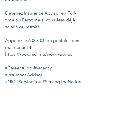
Devenez Insurance Advisor en Full-
time ou Part-time si vous êtes déjà 
salarié ou retraité.
Appelez le 602 3000 ou postulez dès 
maintenant ⬇️
https://www.nicl.mu/work-with-us
#Career
#Job
#Vacancy
#InsuranceAdvisor
#NIC
#ServingYou
#ServingTheNation