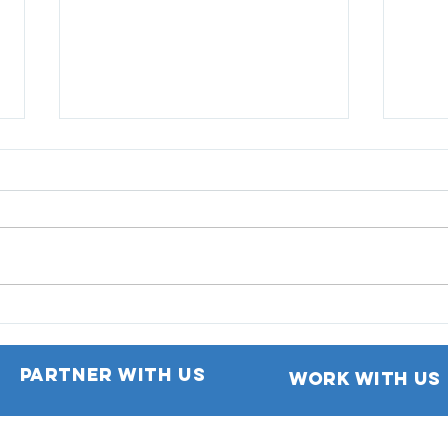
GetH
donn
Bois
Automatic Extension of
Motor Insurance Policy
Partner with us
work with us
td. All rights reserved. The National Insurance Co. Ltd and NIC General Insurance Co. Ltd