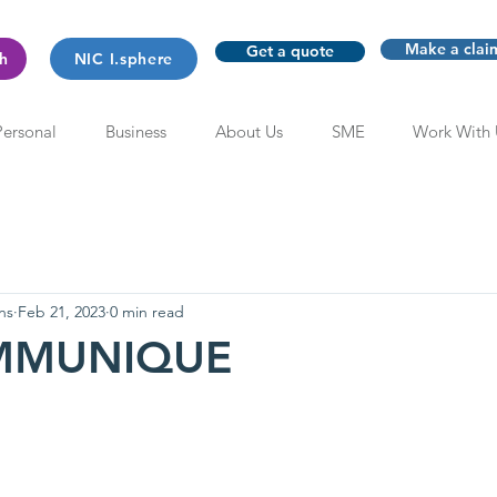
Make a clai
Get a quote
th
NIC I.sphere
Personal
Business
About Us
SME
Work With 
ns
Feb 21, 2023
0 min read
MMUNIQUE