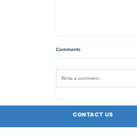
113 personnes dépistées au
Comments
GetHealthy Ladies Day à
Grand Bois
NIC et Breast Cancer Care
Mauritius étaient au Social
Write a comment...
Welfare Centre de Grand Bois, le
vendredi 9 octobre. Pour cette
dixième campagne de l’année,
108 femmes et 5 hommes se sont
fait dépister gratuite
CONTACT US
©
DISCLAIMER
2018 by National Insurance Co. L