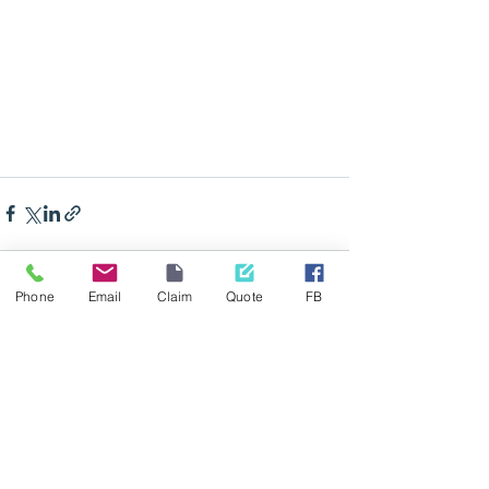
Phone
Email
Claim
Quote
FB
See All
Recent Posts