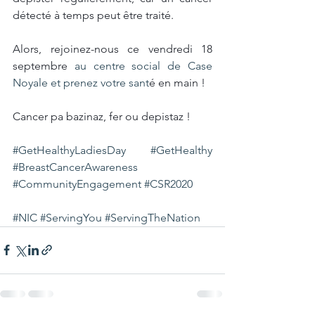
détecté à temps peut être traité.
Alors, rejoinez-nous ce vendredi 18 
septembre 
au centre social de Case 
Noyale et prenez votre sant
é en main !
Cancer pa bazinaz, fer ou depistaz !
#GetHealthyLadiesDay
#GetHealthy
#BreastCancerAwareness
#CommunityEngagement
#CSR2020
#NIC
#ServingYou
#ServingTheNation