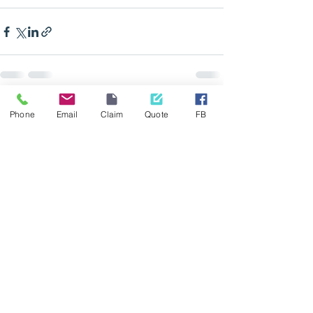
See All
Recent Posts
Phone
Email
Claim
Quote
FB