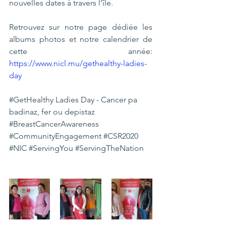
nouvelles dates à travers l’île.
Retrouvez sur notre page dédiée les 
albums photos et notre calendrier de 
cette année: 
https://www.nicl.mu/gethealthy-ladies-
day
#GetHealthy
 Ladies Day - 
Cancer pa 
badinaz, fer ou depistaz
#BreastCancerAwareness
#CommunityEngagement
#CSR2020
#NIC
#ServingYou
#ServingTheNation