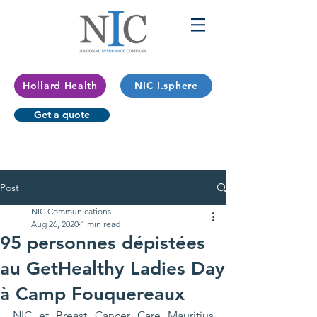
Hollard Health
NIC I.sphere
Get a quote
Post
NIC Communications
Aug 26, 2020
1 min read
95 personnes dépistées
au GetHealthy Ladies Day
à Camp Fouquereaux
NIC et Breast Cancer Care Mauritius 